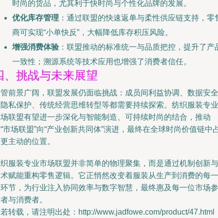
时尚的货品，尤其利于快时尚与个性化品牌的发展。
优化库存管理
：通过联盟的快速返单与柔性供应链支持，零
商可实现“小单快反”，大幅降低库存积压风险。
增强消费体验
：联盟推动的标准统一与品质把控，提升了产
一致性；溯源系统等技术应用也增强了消费者信任。
四、挑战与未来展望
尽管前景广阔，联盟发展仍面临挑战：成员间利益协调、数据安
与隐私保护、传统经营思维转型等都需要持续探索。纺织服装专
市场联盟有望进一步深化与智能制造、可持续时尚的结合，推动
“市场联盟”向“产业创新共同体”演进，最终在全球时尚价值链中
据更主动的位置。
纺织服装专业市场联盟并非简单的物理聚集，而是通过机制创新
技术赋能重构零售逻辑。它正悄然改变着服装从生产到消费的每
个环节，为行业注入协同效率与数字智慧，最终惠及每一位市场
与者与消费者。
若转载，请注明出处：http://www.jadfowe.com/product/47.html