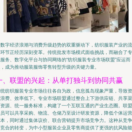
在数字经济浪潮与消费升级趋势的双重驱动下，纺织服装产业的
通环节正经历深刻变革。传统批发市场模式面临挑战，而融合了
业服务、数字化平台与协同网络的“纺织服装专业市场联盟”应运而
生，成为推动服装服饰零售转型升级的关键力量。
一、联盟的兴起：从单打独斗到协同共赢
传统纺织服装专业市场往往各自为政，信息孤岛现象严重，导致
源浪费、效率低下。专业市场联盟通过整合上下游供应链、共享
道资源、统一服务标准，构建了一个互联互通的产业生态圈。联
成员可以共享采购、物流、仓储乃至设计研发资源，降低个体运
成本，同时通过集体议价、联合营销提升市场竞争力。这种从竞
到竞合的转变，为中小型服装企业及零售商提供了更强的抗风险